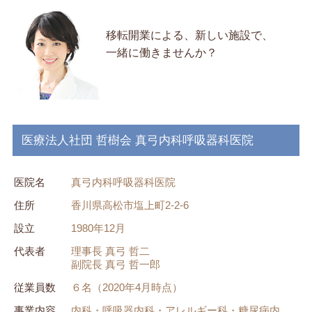
移転開業による、新しい施設で、
一緒に働きませんか？
医療法人社団 哲樹会 真弓内科呼吸器科医院
医院名
真弓内科呼吸器科医院
住所
香川県高松市塩上町2-2-6
設立
1980年12月
代表者
理事長 真弓 哲二
副院長 真弓 哲一郎
従業員数
６名（2020年4月時点）
事業内容
内科・呼吸器内科・アレルギー科・糖尿病内