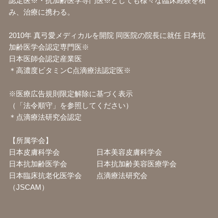
認定医※・抗加齢医学専門医※としても様々な臨床経験を積
み、治療に携わる。
2010年 真弓愛メディカルを開院 同医院の院長に就任 日本抗
加齢医学会認定専門医※
日本医師会認定産業医
＊高濃度ビタミンC点滴療法認定医※
※医療広告規則限定解除に基づく表示
（「法令順守」を参照してください）
＊点滴療法研究会認定
【所属学会】
日本皮膚科学会 日本美容皮膚科学会
日本抗加齢医学会 日本抗加齢美容医療学会
日本臨床抗老化医学会 点滴療法研究会
（JSCAM）