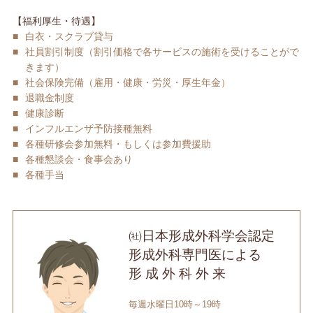
【福利厚生・待遇】
■
白衣・スクラブ貸与
■
社員割引制度（割引価格で各サービスの施術を受けることがで
きます）
■
社会保険完備（雇用・健康・労災・厚生年金）
■
退職金制度
■
健康診断
■
インフルエンザ予防接種無料
■
各種研修会参加無料・もしくは参加費援助
■
各種懇談会・食事会あり
■
各種手当
㈳日本形成外科学会認定
形成外科専門医による
形 成 外 科 外 来
毎週水曜日10時～19時