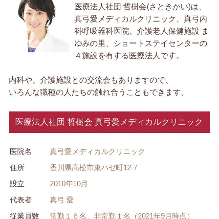
医療法人社団 哲樹会(さときかい)は、
真弓愛メディカルクリニック、真弓内
科呼吸器科医院、介護老人保健施設 ま
ゆみの里、ショートステイセンターの
４施設を有する医療法人です。
内科や、介護施設との交流会もありますので、
いろんな職種の人たちの触れ合うこともできます。
医療法人社団 哲樹会 真弓愛メディカルクリニック
医院名
真弓愛メディカルクリニック
住所
香川県高松市東ハゼ町12-7
設立
2010年10月
代表者
真弓 愛
従業員数
常勤１６名、非常勤１名（2021年9月時点）