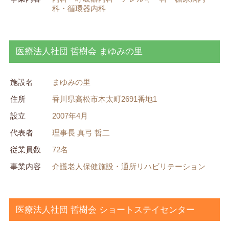
科・循環器内科
医療法人社団 哲樹会 まゆみの里
施設名
まゆみの里
住所
香川県高松市木太町2691番地1
設立
2007年4月
代表者
理事長 真弓 哲二
従業員数
72名
事業内容
介護老人保健施設・通所リハビリテーション
医療法人社団 哲樹会 ショートステイセンター