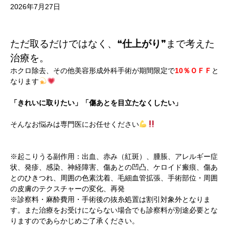
2026年7月27日
ただ取るだけではなく、❝
仕上がり
❞まで考えた
治療を。
ホクロ除去、その他美容形成外科手術が期間限定で
10％ＯＦＦ
と
なります
「きれいに取りたい」「傷あとを目立たなくしたい」
そんなお悩みは専門医にお任せください
※起こりうる副作用：出血、赤み（紅斑）、腫脹、アレルギー症
状、発疹、感染、神経障害、傷あとの凹凸、ケロイド瘢痕、傷あ
とのひきつれ、周囲の色素沈着、毛細血管拡張、手術部位・周囲
の皮膚のテクスチャーの変化、再発
※診察料・麻酔費用・手術後の抜糸処置は割引対象外となりま
す。また治療をお受けにならない場合でも診察料が別途必要とな
りますのであらかじめご了承ください。