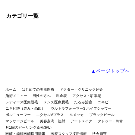
カテゴリ一覧
▲ページトップへ
ホーム
はじめての美肌医療
ドクター・クリニック紹介
施術メニュー
男性の方へ
料金表
アクセス・駐車場
レディース医療脱毛
メンズ医療脱毛
たるみ治療
ニキビ
ニキビ跡（赤み・凸凹）
ウルトラフォーマー3 ハイフシャワー
ボルニューマー
エクセルVプラス
ルメッカ
ブラックピール
マッサージピール
美容点滴・注射
アートメイク
タトゥー・刺青
月1回のピーリング＆光(IPL)
医師・歯科医師採用情報
医療スタッフ採用情報
法令順守