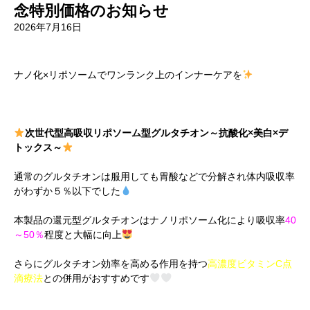
念特別価格のお知らせ
2026年7月16日
ナノ化×リポソームでワンランク上のインナーケアを
次世代型高吸収リポソーム型グルタチオン～抗酸化×美白×デ
トックス～
通常のグルタチオンは服用しても胃酸などで分解され体内吸収率
がわずか５％以下でした
本製品の還元型グルタチオンはナノリポソーム化により吸収率
40
～50％
程度と大幅に向上
さらにグルタチオン効率を高める作用を持つ
高濃度ビタミンC点
滴療法
との併用がおすすめです