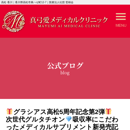
高松 香川｜香川県高松市東ハゼ町12-7｜医療法人社団 哲樹会
公式ブログ
blog
グラシアス高松5周年記念第2弾
次世代グルタチオン
吸収率にこだわ
ったメディカルサプリメント新発売記