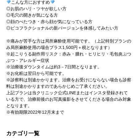
こんな方におすすめ
◎お肌のハリ・ツヤが欲しい方
◎毛穴の開きが気になる方
◎顔のべたつき・赤ら顔が気になっている方
◎ピコフラクショナルの新バージョンを体感してみたい方
※痛みが苦手な方は局所麻酔使用可能です。（上記特別プランの
み局所麻酔使用の場合プラス1,500円＋税となります）
※起こりうる副作用リスク：赤み・腫れ・ヒリヒリ・毛包炎ぶつ
ぶつ・アレルギー症状
※治療後ダウンタイムは約3－7日間となります。
※お化粧は翌日から可能です。
※診察料は別途かかります。治療をお受けにならない場合も診察
料は別途かかりますのであらかじめご了承ください。
上記プランは当クリニック公式LINEまたはインスタ登録されて
いる方で、治療前後のお写真撮影をさせてくださる場合のみ対象
となります。
※有効期限2022年12月末まで
カテゴリ一覧