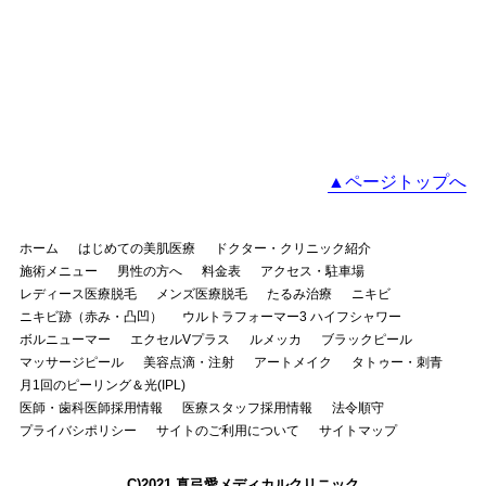
▲ページトップへ
ホーム
はじめての美肌医療
ドクター・クリニック紹介
施術メニュー
男性の方へ
料金表
アクセス・駐車場
レディース医療脱毛
メンズ医療脱毛
たるみ治療
ニキビ
ニキビ跡（赤み・凸凹）
ウルトラフォーマー3 ハイフシャワー
ボルニューマー
エクセルVプラス
ルメッカ
ブラックピール
マッサージピール
美容点滴・注射
アートメイク
タトゥー・刺青
月1回のピーリング＆光(IPL)
医師・歯科医師採用情報
医療スタッフ採用情報
法令順守
プライバシポリシー
サイトのご利用について
サイトマップ
C)2021 真弓愛メディカルクリニック