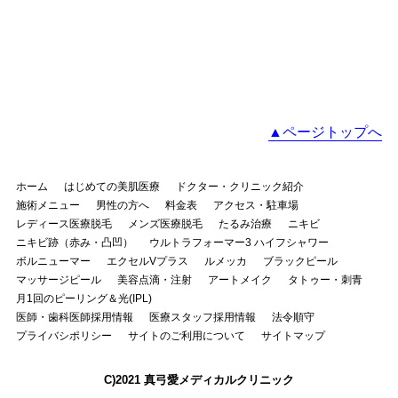
▲ページトップへ
ホーム
はじめての美肌医療
ドクター・クリニック紹介
施術メニュー
男性の方へ
料金表
アクセス・駐車場
レディース医療脱毛
メンズ医療脱毛
たるみ治療
ニキビ
ニキビ跡（赤み・凸凹）
ウルトラフォーマー3 ハイフシャワー
ボルニューマー
エクセルVプラス
ルメッカ
ブラックピール
マッサージピール
美容点滴・注射
アートメイク
タトゥー・刺青
月1回のピーリング＆光(IPL)
医師・歯科医師採用情報
医療スタッフ採用情報
法令順守
プライバシポリシー
サイトのご利用について
サイトマップ
C)2021 真弓愛メディカルクリニック